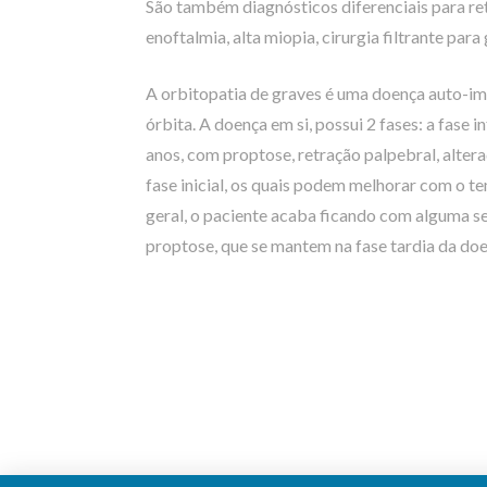
São também diagnósticos diferenciais para ret
enoftalmia, alta miopia, cirurgia filtrante par
A orbitopatia de graves é uma doença auto-im
órbita. A doença em si, possui 2 fases: a fase 
anos, com proptose, retração palpebral, alter
fase inicial, os quais podem melhorar com o t
geral, o paciente acaba ficando com alguma s
proptose, que se mantem na fase tardia da doe