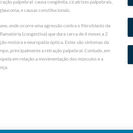
ração palpebral: causa congênita, cicatrizes palpebrais,
a glaucoma, e causas constitucionais.
une, onde ocorre uma agressão contra o fibroblasto da
inflamatória (congestiva) que dura cerca de 6 meses a 2
ação motora e neuropatia óptica. Estes são sintomas da
empo, principalmente a retração palpebral. Contudo, em
equela em relação a movimentação dos músculos e a
nça.