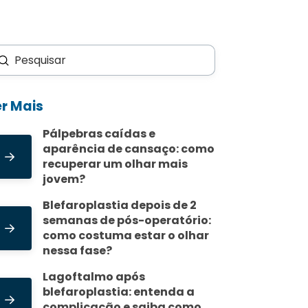
Enviar
scar
er Mais
Pálpebras caídas e
aparência de cansaço: como
recuperar um olhar mais
jovem?
Blefaroplastia depois de 2
semanas de pós-operatório:
como costuma estar o olhar
nessa fase?
Lagoftalmo após
blefaroplastia: entenda a
complicação e saiba como