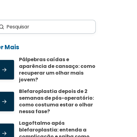
Enviar
scar
er Mais
Pálpebras caídas e
aparência de cansaço: como
recuperar um olhar mais
jovem?
Blefaroplastia depois de 2
semanas de pós-operatório:
como costuma estar o olhar
nessa fase?
Lagoftalmo após
blefaroplastia: entenda a
complicação e saiba como