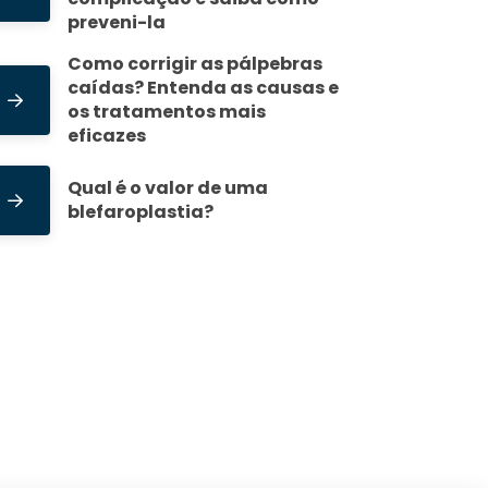
preveni-la
Como corrigir as pálpebras
caídas? Entenda as causas e
os tratamentos mais
eficazes
Qual é o valor de uma
blefaroplastia?