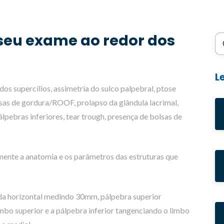
seu exame ao redor dos
Bu
L
os supercílios, assimetria do sulco palpebral, ptose
lsas de gordura/ROOF, prolapso da glândula lacrimal,
álpebras inferiores, tear trough, presença de bolsas de
ente a anatomia e os parâmetros das estruturas que
nda horizontal medindo 30mm, pálpebra superior
bo superior e a pálpebra inferior tangenciando o limbo