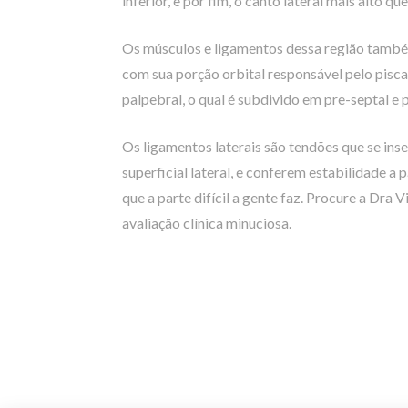
inferior, e por fim, o canto lateral mais alto qu
Os músculos e ligamentos dessa região també
com sua porção orbital responsável pelo pisca
palpebral, o qual é subdivido em pre-septal e p
Os ligamentos laterais são tendões que se in
superficial lateral, e conferem estabilidade 
que a parte difícil a gente faz. Procure a Dra 
avaliação clínica minuciosa.