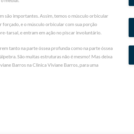
e o medial.
m são importantes. Assim, temos o músculo orbicular
r forçado, e o músculo orbicular com sua porção
re-tarsal, e entram em ação no piscar involuntário.
serem tanto na parte óssea profunda como na parte óssea
a pálpebra. São muitas estruturas não é mesmo! Mas deixa
Viviane Barros na Clinica Viviane Barros, para uma