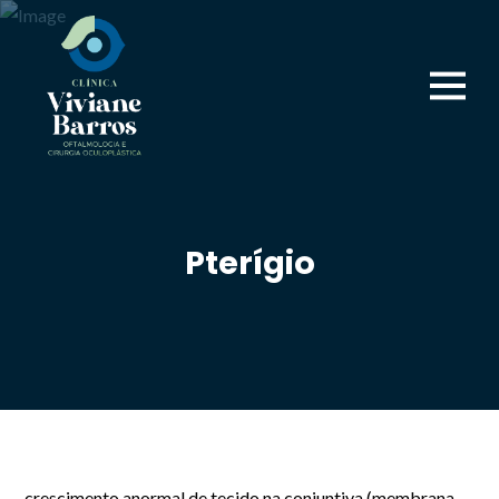
Pterígio
crescimento anormal de tecido na conjuntiva (membrana