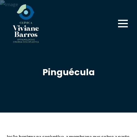
Pinguécula
lesão benigna na conjuntiva, a membrana que cobre a parte