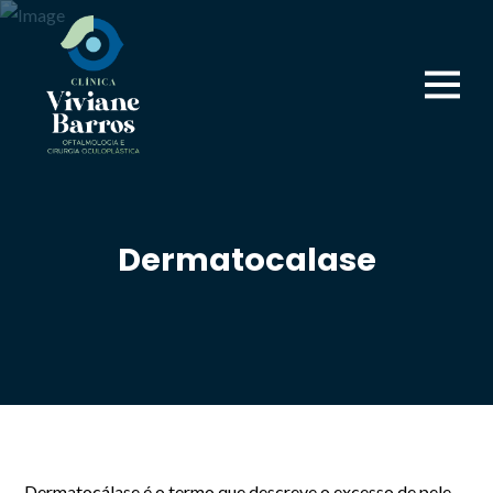
Dermatocalase
Dermatocálase
é o termo que descreve o excesso de pele