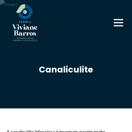
Canaliculite
A
canal
i
culite
infecciosa é incomum, porém muito