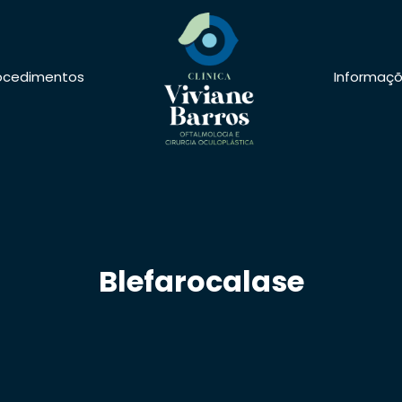
ocedimentos
Informaç
Blefarocalase