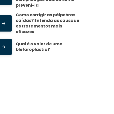
preveni-la
Como corrigir as pálpebras
caídas? Entenda as causas e
os tratamentos mais
eficazes
Qual é o valor de uma
blefaroplastia?