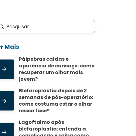
Enviar
scar
er Mais
Pálpebras caídas e
aparência de cansaço: como
recuperar um olhar mais
jovem?
Blefaroplastia depois de 2
semanas de pós-operatório:
como costuma estar o olhar
nessa fase?
Lagoftalmo após
blefaroplastia: entenda a
complicação e saiba como