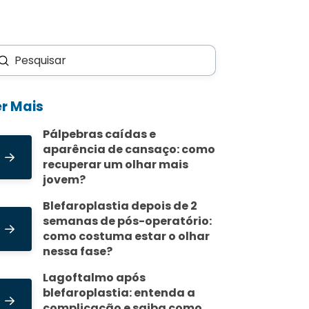
Enviar
scar
er Mais
Pálpebras caídas e
aparência de cansaço: como
recuperar um olhar mais
jovem?
Blefaroplastia depois de 2
semanas de pós-operatório:
como costuma estar o olhar
nessa fase?
Lagoftalmo após
blefaroplastia: entenda a
complicação e saiba como