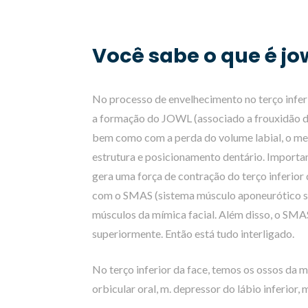
Você sabe o que é jo
No processo de envelhecimento no terço inferi
a formação do JOWL (associado a frouxidão do
bem como com a perda do volume labial, o men
estrutura e posicionamento dentário. Importa
gera uma força de contração do terço inferior
com o SMAS (sistema músculo aponeurótico sup
músculos da mímica facial. Além disso, o SMAS
superiormente. Então está tudo interligado.
No terço inferior da face, temos os ossos da m
orbicular oral, m. depressor do lábio inferior,