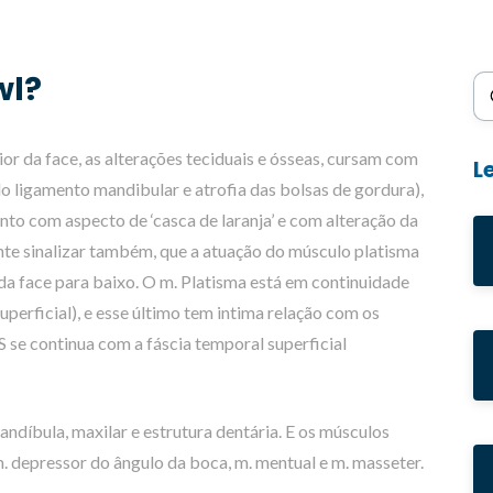
wl?
Bu
or da face, as alterações teciduais e ósseas, cursam com
L
 ligamento mandibular e atrofia das bolsas de gordura),
to com aspecto de ‘casca de laranja’ e com alteração da
nte sinalizar também, que a atuação do músculo platisma
 da face para baixo. O m. Platisma está em continuidade
erficial), e esse último tem intima relação com os
 se continua com a fáscia temporal superficial
andíbula, maxilar e estrutura dentária. E os músculos
 m. depressor do ângulo da boca, m. mentual e m. masseter.